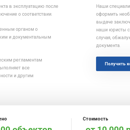
кта в эксплуатацию после
Наши специали
лючение о соответствии.
оформить необ
выдаче заключ
венным органом о
наши юристы см
ским и документальным
случая, обжалу
документа.
ческим регламентам
Получить 
выполняет все
ности и другим
ено
Стоимость
800 объектов
от 10 000 