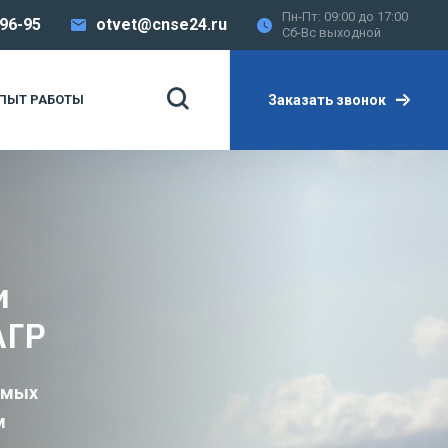
Пн-Пт: 09:00 до 17:00
-96-95
otvet@cnse24.ru
Сб-Вс выходной
Заказать звонок
ПЫТ РАБОТЫ
и
АГР
имых
м