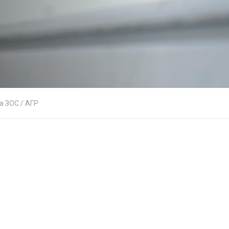
а ЗОС / АГР